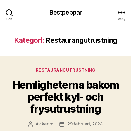
Bestpeppar
Sök
Meny
Kategori:
Restaurangutrustning
Kategorier
RESTAURANGUTRUSTNING
Hemligheterna bakom
perfekt kyl- och
frysutrustning
Av
kerim
29 februari, 2024
Inläggsförfattare
Inläggsdatum